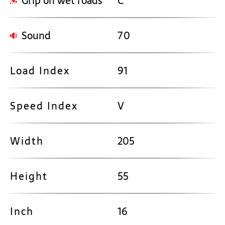
Grip on wet roads
C
Sound
70
Load Index
91
Speed Index
V
Width
205
Height
55
Inch
16