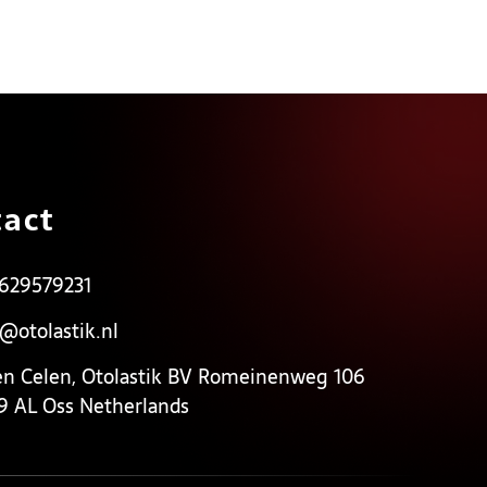
act
 629579231
o@otolastik.nl
en Celen, Otolastik BV Romeinenweg 106
9 AL Oss Netherlands