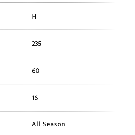
H
235
60
16
All Season