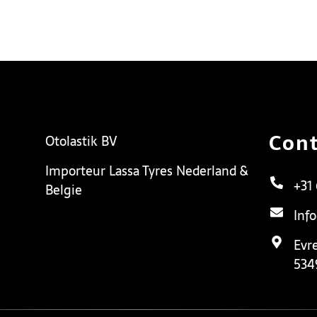
Cont
Otolastik BV
Importeur Lassa Tyres Nederland &
+31
Belgie
Inf
Evr
534