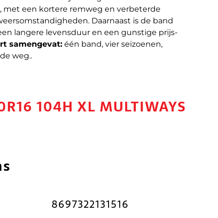
ng, met een kortere remweg en verbeterde
 weersomstandigheden. Daarnaast is de band
r een langere levensduur en een gunstige prijs-
rt samengevat:
één band, vier seizoenen,
de weg..
0R16 104H XL MULTIWAYS
ns
8697322131516