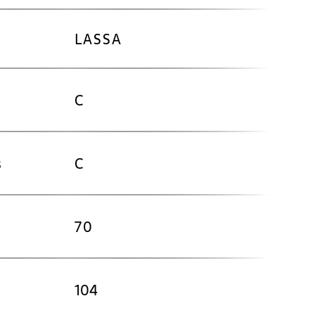
LASSA
C
s
C
70
104