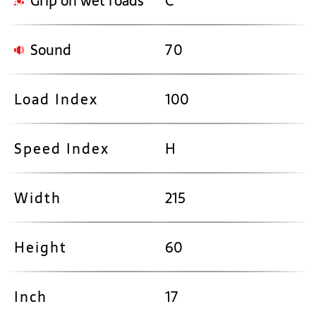
Grip on wet roads
C
Sound
70
Load Index
100
Speed Index
H
Width
215
Height
60
Inch
17